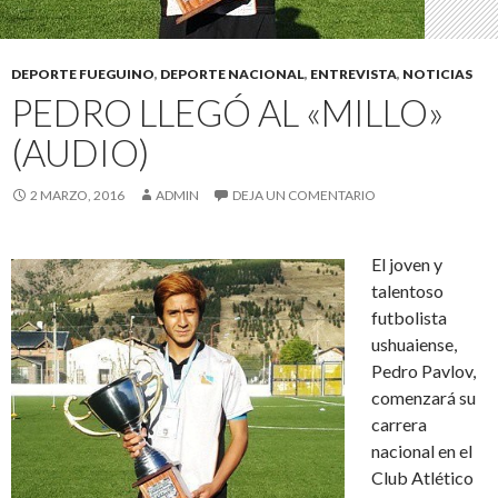
DEPORTE FUEGUINO
,
DEPORTE NACIONAL
,
ENTREVISTA
,
NOTICIAS
PEDRO LLEGÓ AL «MILLO»
(AUDIO)
2 MARZO, 2016
ADMIN
DEJA UN COMENTARIO
El joven y
talentoso
futbolista
ushuaiense,
Pedro Pavlov,
comenzará su
carrera
nacional en el
Club Atlético