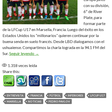
con su división,
6º de River
Plate, para
formar parte
de la LFCup U17 en Marsella, Francia. Luego del éxito en los
Estados Unidos los “millonarios” quieren continuar por la
buena senda en suelo francés. Desde LBD dialogamos con el
ushuaiense. Compartimos la charla lograda en la 94.1 FM del
“Estas son cosas que nunca pensé que me iban
Sur.
Seguir leyendo
→
1.318
veces leída
Share this:
ENTREVISTA
FRANCIA
FÚTBOL
INFERIORES
LFCUP U17
MARSELLA
NOTICIAS
PEDRO PAVLOV