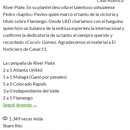
Club Atlético
River Plate. En su plantel descolla el talentoso ushuaiense
Pedro «Sapito» Pavlov quien marcó el tanto de la victoria y
título sobre Flamengo. Desde LBD charlamos con el fueguino
quien hizo un balance de la exitosa experiencia internacional y
confirmó la dedicatoria de su tanto al siempre querido y
recordado «Cocol» Gómez. Agradecemos el material a El
Noticiero de Canal 11.
La campaña de River Plate
2 a 1 Atlanta United
1 a 1 Málaga (Ganó por penales)
5 a 0 Colorado Rapids
3 a 0 Independiente del Valle
2 a 1 Flamengo
Campeón y goleador (Audio/Video)
Seguir leyendo
→
1.349
veces leída
Share this: