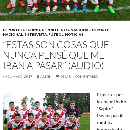
DEPORTE FUEGUINO
,
DEPORTE INTERNACIONAL
,
DEPORTE
NACIONAL
,
ENTREVISTA
,
FÚTBOL
,
NOTICIAS
“ESTAS SON COSAS QUE
NUNCA PENSÉ QUE ME
IBAN A PASAR” (AUDIO)
31 MAYO, 2017
ADMIN
DEJA UN COMENTARIO
El martes por
la noche Pedro
“Sapito”
Pavlov partió
rumbo a
Europa junto