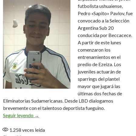
futbolista ushuaiense,
Pedro «Sapito» Pavlov, fue
convocado a la Selección
Argentina Sub 20
conducida por Beccacece.
A partir de este lunes
comenzaron los
entrenamientos en el
predio de Ezeiza. Los
juveniles actuarán de
sparrings del plantel
mayor que jugará las
últimas dos fechas de
Eliminatorias Sudamericanas. Desde LBD dialogamos
brevemente con el talentoso deportista fueguino.
«Es una emoción grande para todos en la familia» 
Seguir leyendo
→
1.258
veces leída