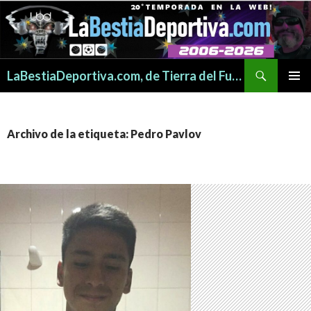
Buscar
LaBestiaDeportiva.com, de Tierra del Fuego para todo el mundo
SALTAR
MENÚ
AL
PRINCI
CONTENIDO
Archivo de la etiqueta: Pedro Pavlov