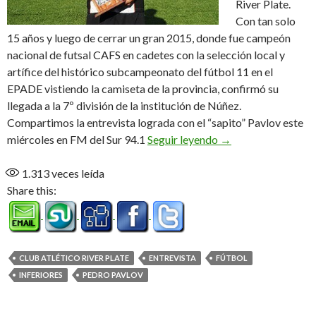
River Plate.
Con tan solo
15 años y luego de cerrar un gran 2015, donde fue campeón
nacional de futsal CAFS en cadetes con la selección local y
artífice del histórico subcampeonato del fútbol 11 en el
EPADE vistiendo la camiseta de la provincia, confirmó su
llegada a la 7º división de la institución de Núñez.
Compartimos la entrevista lograda con el “sapito” Pavlov este
Pedro llegó al «Mill
miércoles en FM del Sur 94.1
Seguir leyendo
→
1.313
veces leída
Share this:
CLUB ATLÉTICO RIVER PLATE
ENTREVISTA
FÚTBOL
INFERIORES
PEDRO PAVLOV