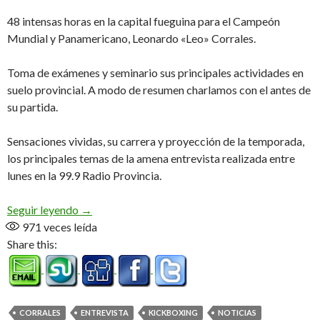
48 intensas horas en la capital fueguina para el Campeón
Mundial y Panamericano, Leonardo «Leo» Corrales.
Toma de exámenes y seminario sus principales actividades en
suelo provincial. A modo de resumen charlamos con el antes de
su partida.
Sensaciones vividas, su carrera y proyección de la temporada,
los principales temas de la amena entrevista realizada entre
lunes en la 99.9 Radio Provincia.
«Me apasiona el kickboxing, en realidad todos lo
Seguir leyendo
→
971
veces leída
Share this:
CORRALES
ENTREVISTA
KICKBOXING
NOTICIAS