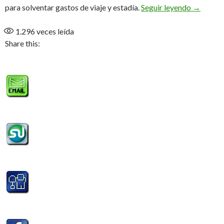
«El Open 
para solventar gastos de viaje y estadía.
Seguir leyendo
→
1.296
veces leída
Share this: