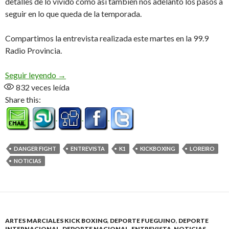
detalles de lo vivido como así también nos adelantó los pasos a
seguir en lo que queda de la temporada.
Compartimos la entrevista realizada este martes en la 99.9
Radio Provincia.
«La Pantera», por decisión unánime (Audio)
Seguir leyendo
→
832
veces leída
Share this:
DANGER FIGHT
ENTREVISTA
K1
KICKBOXING
LOREIRO
NOTICIAS
ARTES MARCIALES KICK BOXING
,
DEPORTE FUEGUINO
,
DEPORTE
INTERNACIONAL
,
DEPORTE NACIONAL
,
ENTREVISTA
,
NOTICIAS