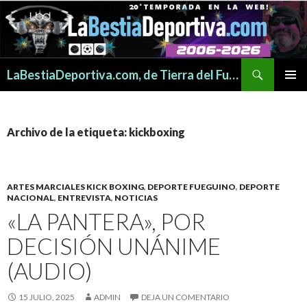
Buscar
LaBestiaDeportiva.com, de Tierra del Fuego para todo el mundo
SALTAR
MENÚ
AL
PRINCI
CONTENIDO
Archivo de la etiqueta: kickboxing
ARTES MARCIALES KICK BOXING
,
DEPORTE FUEGUINO
,
DEPORTE
NACIONAL
,
ENTREVISTA
,
NOTICIAS
«LA PANTERA», POR
DECISIÓN UNÁNIME
(AUDIO)
15 JULIO, 2025
ADMIN
DEJA UN COMENTARIO