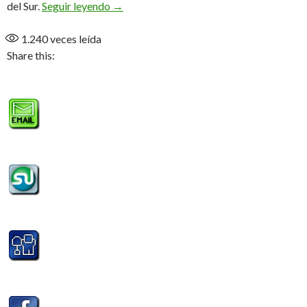
Cierre, balance y grandes novedades (Aud
del Sur.
Seguir leyendo
→
1.240
veces leída
Share this: