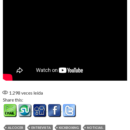
1.298
veces leída
Share this:
ALCOCER
ENTREVISTA
KICKBOXING
NOTICIAS.