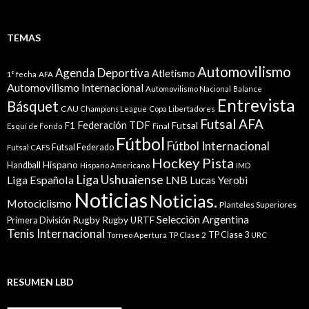
TEMAS
Automovilismo
Agenda Deportiva
Atletismo
1° fecha
AFA
Automovilismo Internacional
Automovilismo Nacional
Balance
Entrevista
Básquet
CAU
Champions League
Copa Libertadores
Futsal AFA
Federación TDF
Futsal
F1
Esquí de Fondo
Final
Fútbol
Fútbol Internacional
Futsal Federado
Futsal CAFS
Hockey Pista
Hispano
Handball
Hispano Americano
IMD
Liga Ushuaiense
Liga Española
LNB
Lucas Yerobi
Noticias
Noticias.
Motociclismo
Planteles Superiores
Selección Argentina
Rugby
Rugby URTF
Primera División
Tenis Internacional
TP Clase 3
Torneo Apertura
TP Clase 2
URC
RESUMEN LBD