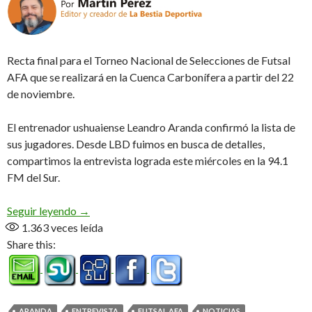
Recta final para el Torneo Nacional de Selecciones de Futsal
AFA que se realizará en la Cuenca Carbonífera a partir del 22
de noviembre.
El entrenador ushuaiense Leandro Aranda confirmó la lista de
sus jugadores. Desde LBD fuimos en busca de detalles,
compartimos la entrevista lograda este miércoles en la 94.1
FM del Sur.
Ya están los 14 (Audio)
Seguir leyendo
→
1.363
veces leída
Share this:
ARANDA
ENTREVISTA
FUTSAL AFA
NOTICIAS