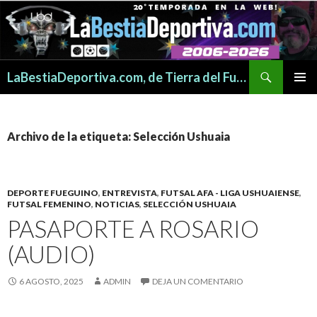
Buscar
LaBestiaDeportiva.com, de Tierra del Fuego para todo el mundo
SALTAR
MENÚ
AL
PRINCI
CONTENIDO
Archivo de la etiqueta: Selección Ushuaia
DEPORTE FUEGUINO
,
ENTREVISTA
,
FUTSAL AFA - LIGA USHUAIENSE
,
FUTSAL FEMENINO
,
NOTICIAS
,
SELECCIÓN USHUAIA
PASAPORTE A ROSARIO
(AUDIO)
6 AGOSTO, 2025
ADMIN
DEJA UN COMENTARIO