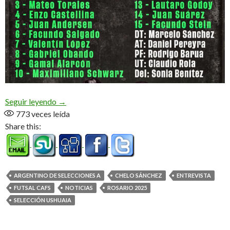
Todo listo para Rosario (Audio)
Seguir leyendo
→
773
veces leída
Share this:
ARGENTINO DE SELECCIONES A
CHELO SÁNCHEZ
ENTREVISTA
FUTSAL CAFS
NOTICIAS
ROSARIO 2025
SELECCIÓN USHUAIA