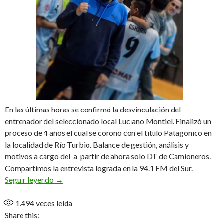
En las últimas horas se confirmó la desvinculación del
entrenador del seleccionado local Luciano Montiel. Finalizó un
proceso de 4 años el cual se coronó con el título Patagónico en
la localidad de Río Turbio. Balance de gestión, análisis y
motivos a cargo del a partir de ahora solo DT de Camioneros.
Compartimos la entrevista lograda en la 94.1 FM del Sur.
«Fue bastante rara mi salida, tenía un nuevo proy
Seguir leyendo
→
1.494
veces leída
Share this: