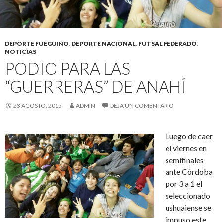
DEPORTE FUEGUINO
,
DEPORTE NACIONAL
,
FUTSAL FEDERADO
,
NOTICIAS
PODIO PARA LAS
“GUERRERAS” DE ANAHÍ
23 AGOSTO, 2015
ADMIN
DEJA UN COMENTARIO
Luego de caer
el viernes en
semifinales
ante Córdoba
por 3 a 1 el
seleccionado
ushuaiense se
impuso este