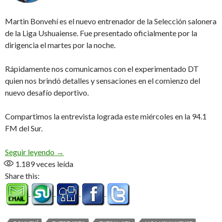
Martin Bonvehí es el nuevo entrenador de la Selección salonera
de la Liga Ushuaiense. Fue presentado oficialmente por la
dirigencia el martes por la noche.
Rápidamente nos comunicamos con el experimentado DT
quien nos brindó detalles y sensaciones en el comienzo del
nuevo desafío deportivo.
Compartimos la entrevista lograda este miércoles en la 94.1
FM del Sur.
«Pela» de Selección (Audio)
Seguir leyendo
→
1.189
veces leída
Share this: