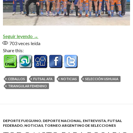
Pasaporte a Rosario (Audio)
Seguir leyendo
→
703
veces leída
Share this:
CEBALLOS
FUTSAL AFA
NOTICIAS
SELECCIÓN USHUAIA
TRIANGULAR FEMENINO
DEPORTE FUEGUINO
,
DEPORTE NACIONAL
,
ENTREVISTA
,
FUTSAL
FEDERADO
,
NOTICIAS
,
TORNEO ARGENTINO DE SELECCIONES