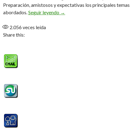
Preparación, amistosos y expectativas los principales temas
Los «Pibes» de Beto en San Rafael (A
abordados.
Seguir leyendo
→
2.056
veces leída
Share this: