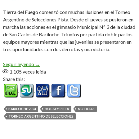
Tierra del Fuego comenzó con muchas ilusiones en el Torneo
Argentino de Selecciones Pista. Desde el jueves se pusieron en
marcha las acciones en el gimnasio Municipal N° 3 de la ciudad
de San Carlos de Bariloche. Triunfos por partida doble par los
equipos mayores mientras que las juveniles se presentaron en
tres oportunidades con dos derrotas y una victoria.
Fueguinos a fondo
Seguir leyendo
→
1.105
veces leída
Share this:
BARILOCHE 2024
HOCKEY PISTA
NOTICIAS
TORNEO ARGENTINO DE SELECCIONES