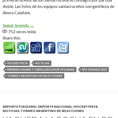
doble. Las fotos de los equipos santacruceños son gentileza de
Ahora Calafate.
Campeonas del Fuego
Seguir leyendo
→
752
veces leída
Share this:
HOCKEY PISTA
NOTICIAS
PRIMERA DAMAS Y CABALLEROS/SUB 19 DAMAS
RÍO GRANDE 2025
TORNEO ARGENTINO DE SELECCIONES
DEPORTE FUEGUINO
,
DEPORTE NACIONAL
,
HOCKEY PISTA
,
NOTICIAS
,
TORNEO ARGENTINO DE SELECCIONES