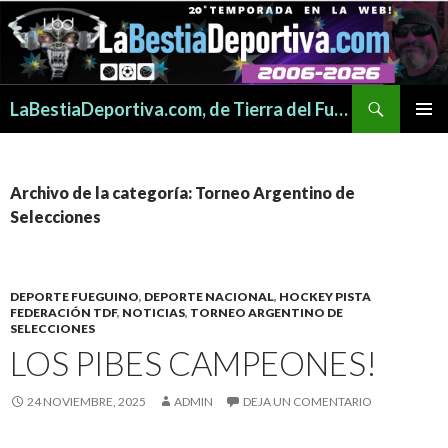
Buscar
LaBestiaDeportiva.com, de Tierra del Fuego para todo el mundo
SALTAR
MENÚ
AL
PRINCI
CONTENIDO
Archivo de la categoría: Torneo Argentino de
Selecciones
DEPORTE FUEGUINO
,
DEPORTE NACIONAL
,
HOCKEY PISTA
FEDERACIÓN TDF
,
NOTICIAS
,
TORNEO ARGENTINO DE
SELECCIONES
LOS PIBES CAMPEONES!
24 NOVIEMBRE, 2025
ADMIN
DEJA UN COMENTARIO