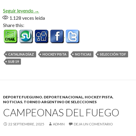
«Somos muy unidas, tanto dentro como afuera de 
Seguir leyendo
→
1.128
veces leída
Share this:
CATALINA DÍAZ
HOCKEY PISTA
NOTICIAS
SELECCIÓN TDF
SUB 19
DEPORTE FUEGUINO
,
DEPORTE NACIONAL
,
HOCKEY PISTA
,
NOTICIAS
,
TORNEO ARGENTINO DE SELECCIONES
CAMPEONAS DEL FUEGO
22 SEPTIEMBRE, 2025
ADMIN
DEJA UN COMENTARIO