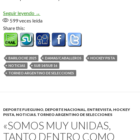
Los pibes Campeones!
Seguir leyendo
→
599
veces leída
Share this:
BARILOCHE 2025
DAMAS/CABALLEROS
HOCKEY PISTA
NOTICIAS
SUB 14/SUB 16
TORNEO ARGENTINO DE SELECCIONES
DEPORTE FUEGUINO
,
DEPORTE NACIONAL
,
ENTREVISTA
,
HOCKEY
PISTA
,
NOTICIAS
,
TORNEO ARGENTINO DE SELECCIONES
«SOMOS MUY UNIDAS,
TANTO DENTRO COMO