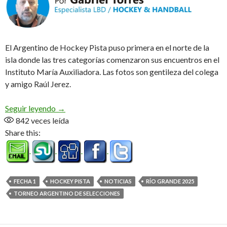
El Argentino de Hockey Pista puso primera en el norte de la
isla donde las tres categorías comenzaron sus encuentros en el
Instituto María Auxiliadora. Las fotos son gentileza del colega
y amigo Raúl Jerez.
Ya rueda la bocha en RG
Seguir leyendo
→
842
veces leída
Share this:
FECHA 1
HOCKEY PISTA
NOTICIAS
RÍO GRANDE 2025
TORNEO ARGENTINO DE SELECCIONES