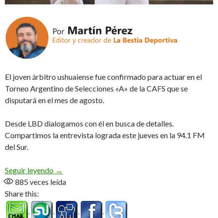
El joven árbitro ushuaiense fue confirmado para actuar en el
Torneo Argentino de Selecciones «A» de la CAFS que se
disputará en el mes de agosto.
Desde LBD dialogamos con él en busca de detalles.
Compartimos la entrevista lograda este jueves en la 94.1 FM
del Sur.
Diego Miérez pitará en Rosario (Audio)
Seguir leyendo
→
885
veces leída
Share this: