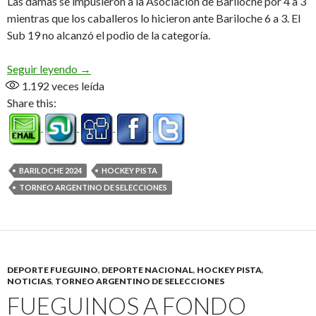
Las damas se impusieron a la Asociación de Bariloche por 4 a 3
mientras que los caballeros lo hicieron ante Bariloche 6 a 3. El
Sub 19 no alcanzó el podio de la categoría.
Campeones por partida doble
Seguir leyendo
→
1.192
veces leída
Share this:
BARILOCHE 2024
HOCKEY PISTA
TORNEO ARGENTINO DE SELECCIONES
DEPORTE FUEGUINO
,
DEPORTE NACIONAL
,
HOCKEY PISTA
,
NOTICIAS
,
TORNEO ARGENTINO DE SELECCIONES
FUEGUINOS A FONDO