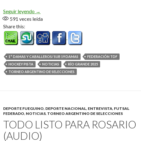
Río Grande sede del Argentino de Selecciones
Seguir leyendo
→
591
veces leída
Share this:
1° DAMAS Y CABALLEROS/ SUB 19 DAMAS
FEDERACIÓN TDF
HOCKEY PISTA
NOTICIAS
RÍO GRANDE 2025
TORNEO ARGENTINO DE SELECCIONES
DEPORTE FUEGUINO
,
DEPORTE NACIONAL
,
ENTREVISTA
,
FUTSAL
FEDERADO
,
NOTICIAS
,
TORNEO ARGENTINO DE SELECCIONES
TODO LISTO PARA ROSARIO
(AUDIO)