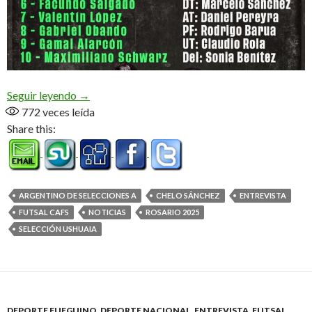
Todo listo para Rosario (Audio)
Seguir leyendo
→
772
veces leída
Share this:
ARGENTINO DE SELECCIONES A
CHELO SÁNCHEZ
ENTREVISTA
FUTSAL CAFS
NOTICIAS
ROSARIO 2025
SELECCIÓN USHUAIA
DEPORTE FUEGUINO
,
DEPORTE NACIONAL
,
ENTREVISTA
,
FUTSAL