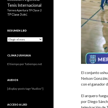
Tenis Internacional
Torneo Apertura
TP Clase 2
TP Clase 3
URC
RESUMEN LBD
Resumen
LBD
CLIMA | USHUAIA
El tiempo por Tutiempo.net
El conjunto ushu
Nelson González 
AUDIOS
con el ganador d
[display-posts tag="Audios"]
El arquero fuegu
por Diego Sánche
ACCESO A LBD
televisación de 