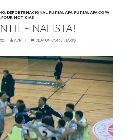
INO
,
DEPORTE NACIONAL
,
FUTSAL AFA
,
FUTSAL AFA COPA
L FOUR
,
NOTICIAS
TIL FINALISTA!
025
ADMIN
DEJA UN COMENTARIO