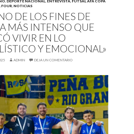
INO
,
DEPORTE NACIONAL
,
ENTREVISTA
,
FUTSAL AFA COPA
L FOUR
,
NOTICIAS
NO DE LOS FINES DE
A MÁS INTENSO QUE
Ó VIVIR EN LO
LÍSTICO Y EMOCIONAL»
025
ADMIN
DEJA UN COMENTARIO