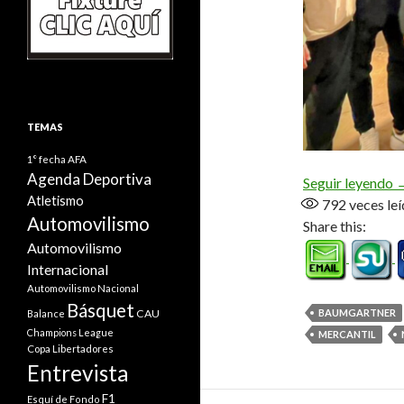
TEMAS
1° fecha
AFA
Agenda Deportiva
«
Seguir leyendo
Atletismo
792
veces leí
Automovilismo
Share this:
Automovilismo
Internacional
Automovilismo Nacional
Básquet
CAU
BAUMGARTNER
Balance
Champions League
MERCANTIL
Copa Libertadores
Entrevista
F1
Esquí de Fondo