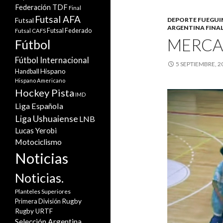
Federación TDF
Final
Futsal AFA
Futsal
DEPORTE FUEGU
ARGENTINA FINA
Futsal Federado
Futsal CAFS
MERCAN
Fútbol
Fútbol Internacional
5 SEPTIEMBRE, 2
Hispano
Handball
Hispano Americano
Hockey Pista
IMD
Liga Española
Liga Ushuaiense
LNB
Lucas Yerobi
Motociclismo
Noticias
Noticias.
Planteles Superiores
Rugby
Primera División
Rugby URTF
Selección Argentina