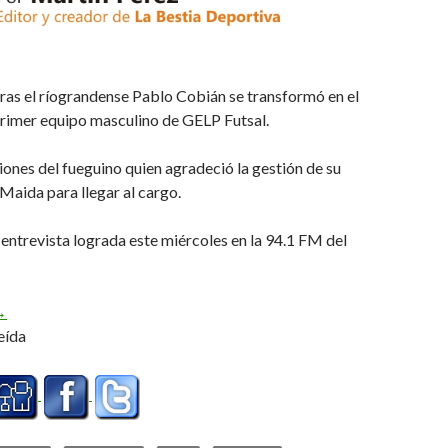
oras el ríograndense Pablo Cobián se transformó en el
primer equipo masculino de GELP Futsal.
ones del fueguino quien agradeció la gestión de su
aida para llegar al cargo.
ntrevista lograda este miércoles en la 94.1 FM del
l «Profe» Cobián, flamante DT de Gimnasia (Audio)
→
eída