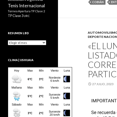
COBIÁN
ENT
Tenis Internacional
Torneo Apertura
TP Clase 2
TP Clase 3
URC
AUTOMOVILISM
RESUMEN LBD
DEPORTE NACIO
Resumen
«EL LU
LBD
LISTAD
CLIMA | USHUAIA
CORRE
PARTIC
27 JULIO, 2023