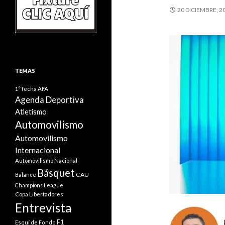
20 DICIEMBRE, 2
TEMAS
1° fecha
AFA
Agenda Deportiva
Atletismo
Automovilismo
Automovilismo
Internacional
Automovilismo Nacional
Básquet
CAU
Balance
Champions League
Copa Libertadores
Entrevista
F1
Esquí de Fondo