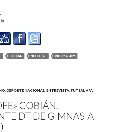
uscando los equipos para Viedma (Audio)
→
da
L
COBIÁN
NOTICIAS
VIEDMA 2025
INO
,
DEPORTE NACIONAL
,
ENTREVISTA
,
FUTSAL AFA
,
OFE» COBIÁN,
NTE DT DE GIMNASIA
)