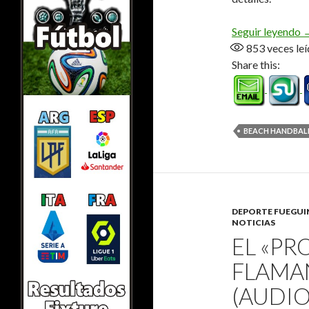
B
Seguir leyendo
853
veces leí
Share this:
BEACH HANDBAL
DEPORTE FUEGU
NOTICIAS
EL «PR
FLAMA
(AUDIO