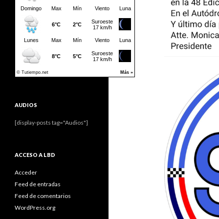
AUDIOS
[display-posts tag="Audios"]
ACCESO A LBD
Acceder
Feed de entradas
Feed de comentarios
WordPress.org