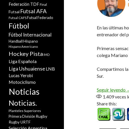
Federación TDF
Final
Futsal AFA
Futsal
Futsal Federado
Futsal CAFS
Fútbol
En las últimas h
entrenador del 
Fútbol Internacional
Hispano
Handball
Hispano Americano
Primeras sensaci
Hockey Pista
colega Mariano M
IMD
Liga Española
Liga Ushuaiense
LNB
Compartimos la e
Lucas Yerobi
Sur.
Motociclismo
Noticias
E
Seguir leyendo
1.409
veces l
Noticias.
Share this:
Planteles Superiores
Rugby
Primera División
Rugby URTF
Selección Argentina