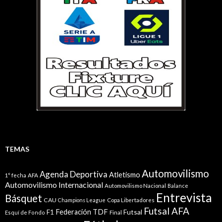
TEMAS
Automovilismo
Agenda Deportiva
Atletismo
1° fecha
AFA
Automovilismo Internacional
Automovilismo Nacional
Balance
Entrevista
Básquet
CAU
Champions League
Copa Libertadores
Futsal AFA
Federación TDF
Futsal
F1
Esquí de Fondo
Final