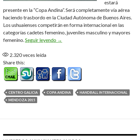
estará
presente en la “Copa Andina”. Será completamente vía aérea
haciendo trasbordo en la Ciudad Autónoma de Buenos Aires.
Los ushuaienses competirán en forma internacional en las
categorías cadetes femenino, juveniles masculino y mayores
Centro Galicia en viaje a Mendoza
femenino.
Seguir leyendo
→
2.320
veces leída
Share this:
CENTRO GALICIA
COPA ANDINA
HANDBALL INTERNACIONAL
MENDOZA 2015