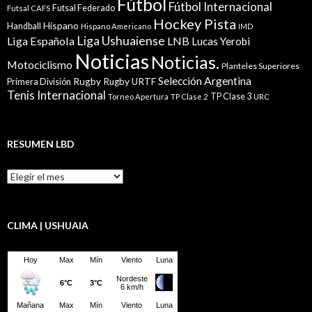
Fútbol
Fútbol Internacional
Futsal Federado
Futsal CAFS
Hockey Pista
Hispano
Handball
Hispano Americano
IMD
Liga Ushuaiense
Liga Española
LNB
Lucas Yerobi
Noticias
Noticias.
Motociclismo
Planteles Superiores
Selección Argentina
Rugby
Rugby URTF
Primera División
Tenis Internacional
TP Clase 3
Torneo Apertura
TP Clase 2
URC
RESUMEN LBD
Resumen
LBD
CLIMA | USHUAIA