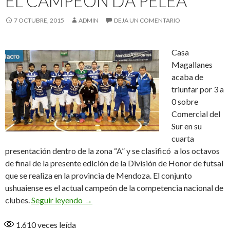
EL CAMPEÓN DA PELEA
7 OCTUBRE, 2015
ADMIN
DEJA UN COMENTARIO
Casa
Magallanes
acaba de
triunfar por 3 a
0 sobre
Comercial del
Sur en su
cuarta
presentación dentro de la zona “A” y se clasificó a los octavos
de final de la presente edición de la División de Honor de futsal
que se realiza en la provincia de Mendoza. El conjunto
ushuaiense es el actual campeón de la competencia nacional de
El campeón da pelea
clubes.
Seguir leyendo
→
1.610
veces leída