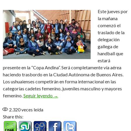
Este jueves por
la mañana
comenzó el
traslado de la
delegación
gallega de
handball que
estará
presente en la “Copa Andina”. Será completamente vía aérea
haciendo trasbordo en la Ciudad Autónoma de Buenos Aires.
Los ushuaienses competirán en forma internacional en las
categorías cadetes femenino, juveniles masculino y mayores
Centro Galicia en viaje a Mendoza
femenino.
Seguir leyendo
→
2.320
veces leída
Share this: