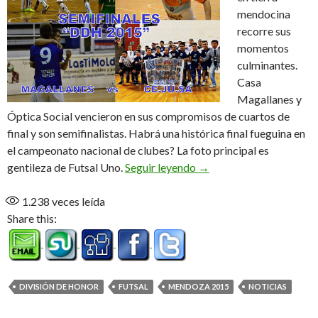
mendocina
recorre sus
momentos
culminantes.
Casa
Magallanes y
Óptica Social vencieron en sus compromisos de cuartos de
final y son semifinalistas. Habrá una histórica final fueguina en
el campeonato nacional de clubes? La foto principal es
El futsal ushuaiense en 
gentileza de Futsal Uno.
Seguir leyendo
→
1.238
veces leída
Share this:
DIVISIÓN DE HONOR
FUTSAL
MENDOZA 2015
NOTICIAS