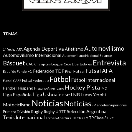
TEMAS
Automovilismo
Agenda Deportiva
Atletismo
1° fecha
AFA
Automovilismo Internacional
Automovilismo Nacional
Balance
Entrevista
Básquet
CAU
Champions League
Copa Libertadores
Futsal AFA
Federación TDF
Futsal
F1
Esquí de Fondo
Final
Fútbol
Fútbol Internacional
Futsal Federado
Futsal CAFS
Hockey Pista
Hispano
Handball
Hispano Americano
IMD
Liga Ushuaiense
Liga Española
LNB
Lucas Yerobi
Noticias
Noticias.
Motociclismo
Planteles Superiores
Selección Argentina
Rugby
Rugby URTF
Primera División
Tenis Internacional
TP Clase 3
Torneo Apertura
TP Clase 2
URC