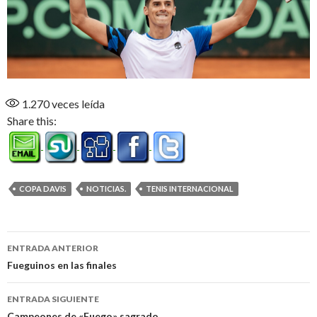
1.270
veces leída
Share this:
COPA DAVIS
NOTICIAS.
TENIS INTERNACIONAL
Navegación
ENTRADA ANTERIOR
de
Fueguinos en las finales
entradas
ENTRADA SIGUIENTE
Campeones de «Fuego» sagrado