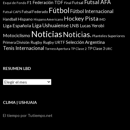
Futsal AFA
Federación TDF
Futsal
F1
Esquí de Fondo
Final
Fútbol
Fútbol Internacional
Futsal Federado
Futsal CAFS
Hockey Pista
Hispano
Handball
Hispano Americano
IMD
Liga Ushuaiense
Liga Española
LNB
Lucas Yerobi
Noticias
Noticias.
Motociclismo
Planteles Superiores
Selección Argentina
Rugby
Rugby URTF
Primera División
Tenis Internacional
TP Clase 3
Torneo Apertura
TP Clase 2
URC
RESUMEN LBD
Resumen
LBD
CLIMA | USHUAIA
El tiempo por Tutiempo.net