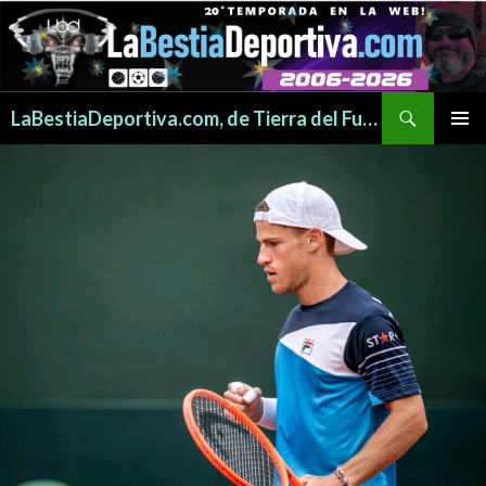
Buscar
LaBestiaDeportiva.com, de Tierra del Fuego para todo el mundo
SALTAR
MENÚ
AL
PRINCI
CONTENIDO