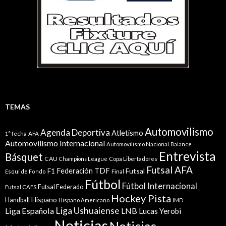
TEMAS
Automovilismo
Agenda Deportiva
Atletismo
1° fecha
AFA
Automovilismo Internacional
Automovilismo Nacional
Balance
Entrevista
Básquet
CAU
Champions League
Copa Libertadores
Futsal AFA
Federación TDF
Futsal
F1
Esquí de Fondo
Final
Fútbol
Fútbol Internacional
Futsal Federado
Futsal CAFS
Hockey Pista
Hispano
Handball
Hispano Americano
IMD
Liga Ushuaiense
Liga Española
LNB
Lucas Yerobi
Noticias