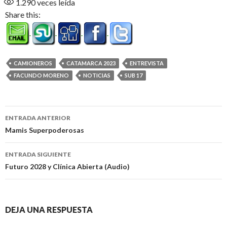
1.290
veces leída
Share this:
CAMIONEROS
CATAMARCA 2023
ENTREVISTA
FACUNDO MORENO
NOTICIAS
SUB 17
Navegación
ENTRADA ANTERIOR
de
Mamis Superpoderosas
entradas
ENTRADA SIGUIENTE
Futuro 2028 y Clínica Abierta (Audio)
DEJA UNA RESPUESTA