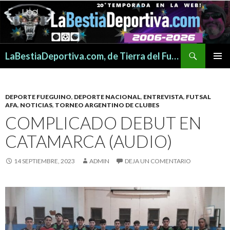
Buscar
LaBestiaDeportiva.com, de Tierra del Fuego para todo el mundo
SALTAR
MENÚ
AL
PRINCI
CONTENIDO
DEPORTE FUEGUINO
,
DEPORTE NACIONAL
,
ENTREVISTA
,
FUTSAL
AFA
,
NOTICIAS
,
TORNEO ARGENTINO DE CLUBES
COMPLICADO DEBUT EN
CATAMARCA (AUDIO)
14 SEPTIEMBRE, 2023
ADMIN
DEJA UN COMENTARIO