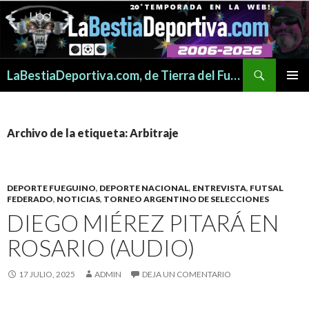
Buscar
LaBestiaDeportiva.com, de Tierra del Fuego para todo el mundo
SALTAR
MENÚ
AL
PRINCI
CONTENIDO
Archivo de la etiqueta: Arbitraje
DEPORTE FUEGUINO
,
DEPORTE NACIONAL
,
ENTREVISTA
,
FUTSAL
FEDERADO
,
NOTICIAS
,
TORNEO ARGENTINO DE SELECCIONES
DIEGO MIÉREZ PITARÁ EN
ROSARIO (AUDIO)
17 JULIO, 2025
ADMIN
DEJA UN COMENTARIO