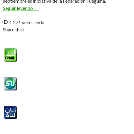
septiembre es iniciativa de la Federación Fueguina.
La nueva generación se prepara
Seguir leyendo
→
1.271
veces leída
Share this: