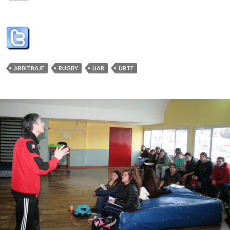
ARBITRAJE
RUGBY
UAR
URTF