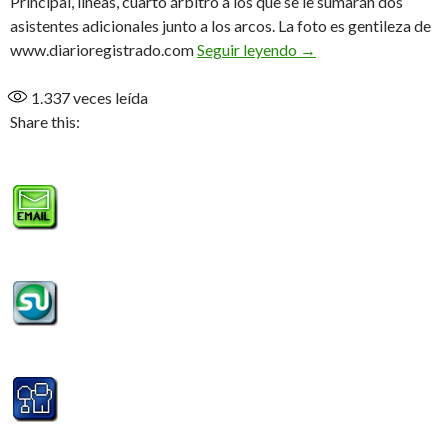
Principal, líneas, cuarto árbitro a los que se le sumarán dos
asistentes adicionales junto a los arcos. La foto es gentileza de
Prueba piloto
www.diarioregistrado.com
Seguir leyendo
→
1.337
veces leída
Share this: