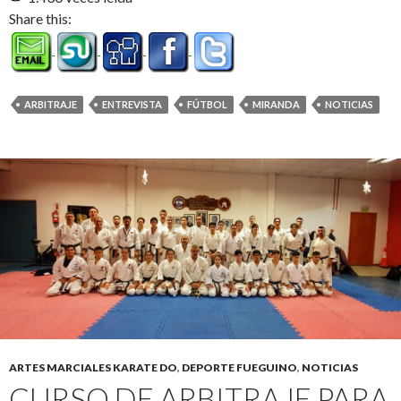
Share this:
ARBITRAJE
ENTREVISTA
FÚTBOL
MIRANDA
NOTICIAS
ARTES MARCIALES KARATE DO
,
DEPORTE FUEGUINO
,
NOTICIAS
CURSO DE ARBITRAJE PARA