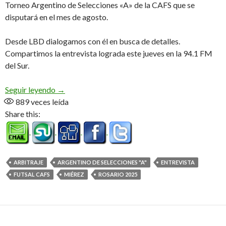
Torneo Argentino de Selecciones «A» de la CAFS que se
disputará en el mes de agosto.
Desde LBD dialogamos con él en busca de detalles.
Compartimos la entrevista lograda este jueves en la 94.1 FM
del Sur.
Diego Miérez pitará en Rosario (Audio)
Seguir leyendo
→
889
veces leída
Share this:
ARBITRAJE
ARGENTINO DE SELECCIONES "A"
ENTREVISTA
FUTSAL CAFS
MIÉREZ
ROSARIO 2025