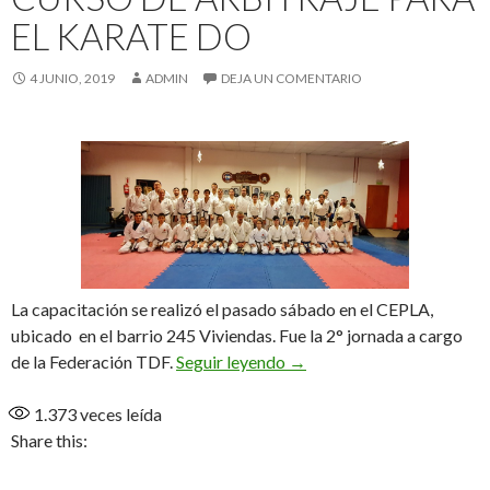
EL KARATE DO
4 JUNIO, 2019
ADMIN
DEJA UN COMENTARIO
La capacitación se realizó el pasado sábado en el CEPLA,
ubicado en el barrio 245 Viviendas. Fue la 2° jornada a cargo
Curso de arbitraje para el
de la Federación TDF.
Seguir leyendo
→
1.373
veces leída
Share this: