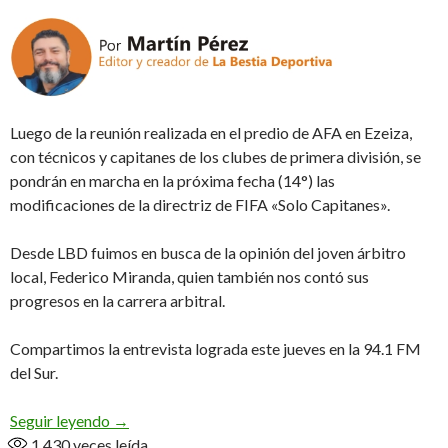
Luego de la reunión realizada en el predio de AFA en Ezeiza,
con técnicos y capitanes de los clubes de primera división, se
pondrán en marcha en la próxima fecha (14°) las
modificaciones de la directriz de FIFA «Solo Capitanes».
Desde LBD fuimos en busca de la opinión del joven árbitro
local, Federico Miranda, quien también nos contó sus
progresos en la carrera arbitral.
Compartimos la entrevista lograda este jueves en la 94.1 FM
del Sur.
«Me parecen bien las modificaciones, le van a dar 
Seguir leyendo
→
1.430
veces leída