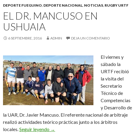
DEPORTE FUEGUINO
,
DEPORTE NACIONAL
,
NOTICIAS
,
RUGBY URTF
EL DR. MANCUSO EN
USHUAIA
6 SEPTIEMBRE, 2016
ADMIN
DEJA UN COMENTARIO
El viernes y
sábado la
URTF recibió
la visita del
Secretario
Técnico de
Competencias
y Desarrollo de
la UAR, Dr. Javier Mancuso. El referente nacional de arbitraje
realizó actividades teórico prácticas junto a los árbitros
El Dr. Mancuso en Ushuaia
locales.
Seguir leyendo
→