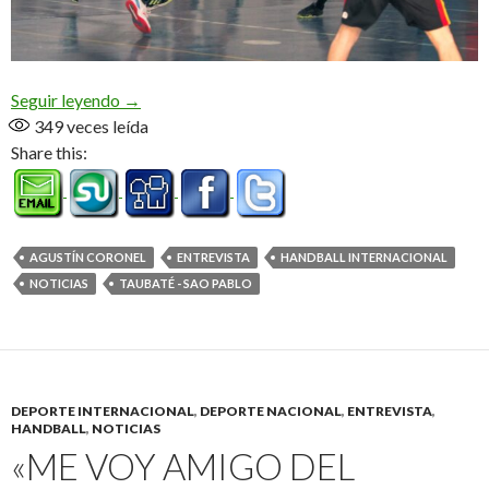
De «Uni» a Taubaté, con escalas (Audio)
Seguir leyendo
→
349
veces leída
Share this:
AGUSTÍN CORONEL
ENTREVISTA
HANDBALL INTERNACIONAL
NOTICIAS
TAUBATÉ - SAO PABLO
DEPORTE INTERNACIONAL
,
DEPORTE NACIONAL
,
ENTREVISTA
,
HANDBALL
,
NOTICIAS
«ME VOY AMIGO DEL