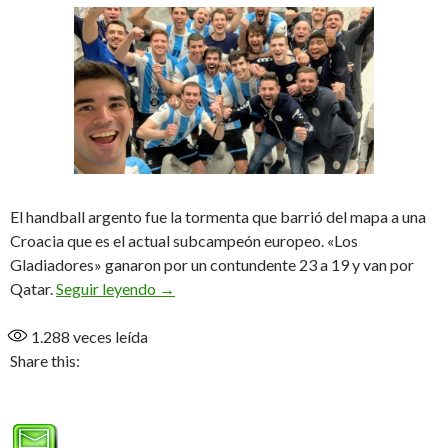
El handball argento fue la tormenta que barrió del mapa a una
Croacia que es el actual subcampeón europeo. «Los
Gladiadores» ganaron por un contundente 23 a 19 y van por
La tormenta perfecta
Qatar.
Seguir leyendo
→
1.288
veces leída
Share this: