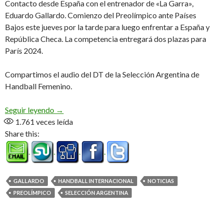
Contacto desde España con el entrenador de «La Garra»,
Eduardo Gallardo. Comienzo del Preolímpico ante Países
Bajos este jueves por la tarde para luego enfrentar a España y
República Checa. La competencia entregará dos plazas para
París 2024.
Compartimos el audio del DT de la Selección Argentina de
Handball Femenino.
«Dady» desde Torrevieja (Audio Exclusivo)
Seguir leyendo
→
1.761
veces leída
Share this:
GALLARDO
HANDBALL INTERNACIONAL
NOTICIAS
PREOLÍMPICO
SELECCIÓN ARGENTINA