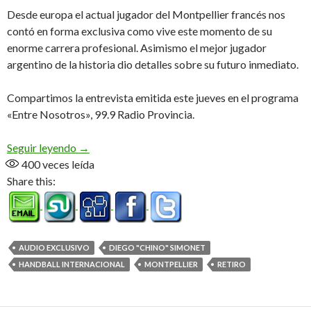
Desde europa el actual jugador del Montpellier francés nos
contó en forma exclusiva como vive este momento de su
enorme carrera profesional. Asimismo el mejor jugador
argentino de la historia dio detalles sobre su futuro inmediato.
Compartimos la entrevista emitida este jueves en el programa
«Entre Nosotros», 99.9 Radio Provincia.
«Me voy amigo del handball, en un buen momento
Seguir leyendo
→
400
veces leída
Share this:
AUDIO EXCLUSIVO
DIEGO "CHINO" SIMONET
HANDBALL INTERNACIONAL
MONTPELLIER
RETIRO