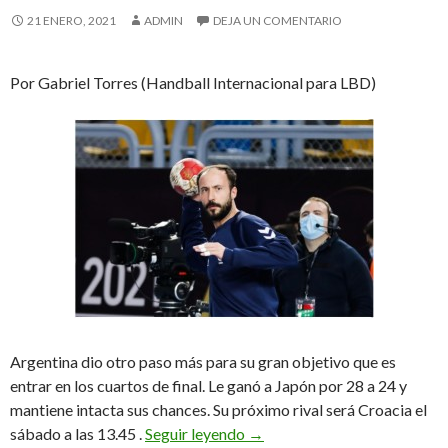
21 ENERO, 2021
ADMIN
DEJA UN COMENTARIO
Por Gabriel Torres (Handball Internacional para LBD)
Argentina dio otro paso más para su gran objetivo que es
entrar en los cuartos de final. Le ganó a Japón por 28 a 24 y
mantiene intacta sus chances. Su próximo rival será Croacia el
Derecho a soñar
sábado a las 13.45 .
Seguir leyendo
→