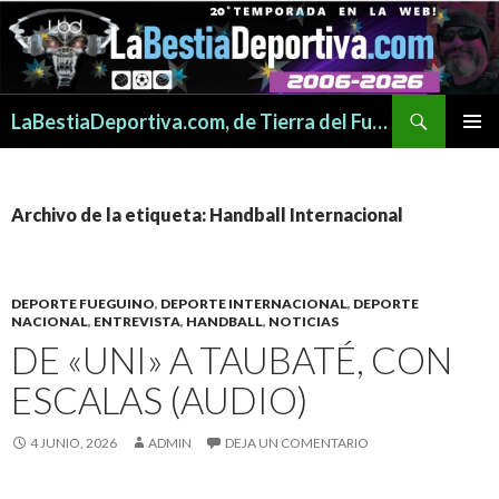
Buscar
LaBestiaDeportiva.com, de Tierra del Fuego para todo el mundo
SALTAR
MENÚ
AL
PRINCI
CONTENIDO
Archivo de la etiqueta: Handball Internacional
DEPORTE FUEGUINO
,
DEPORTE INTERNACIONAL
,
DEPORTE
NACIONAL
,
ENTREVISTA
,
HANDBALL
,
NOTICIAS
DE «UNI» A TAUBATÉ, CON
ESCALAS (AUDIO)
4 JUNIO, 2026
ADMIN
DEJA UN COMENTARIO