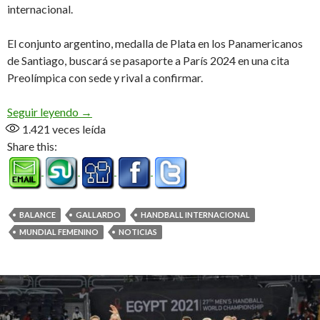
internacional.
El conjunto argentino, medalla de Plata en los Panamericanos
de Santiago, buscará se pasaporte a París 2024 en una cita
Preolímpica con sede y rival a confirmar.
«Dady» tiene la palabra (Audio)
Seguir leyendo
→
1.421
veces leída
Share this:
BALANCE
GALLARDO
HANDBALL INTERNACIONAL
MUNDIAL FEMENINO
NOTICIAS