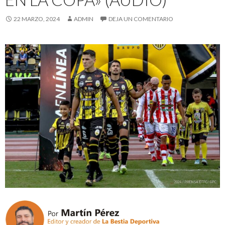
22 MARZO, 2024
ADMIN
DEJA UN COMENTARIO