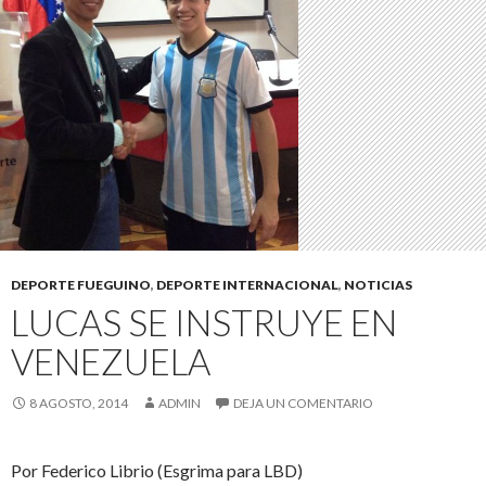
DEPORTE FUEGUINO
,
DEPORTE INTERNACIONAL
,
NOTICIAS
LUCAS SE INSTRUYE EN
VENEZUELA
8 AGOSTO, 2014
ADMIN
DEJA UN COMENTARIO
Por Federico Librio (Esgrima para LBD)