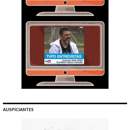
AUSPICIANTES