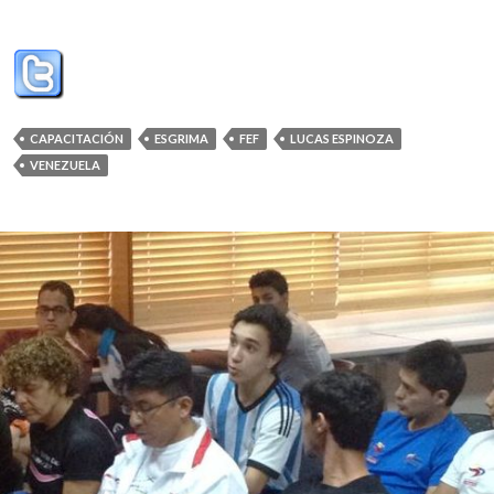
CAPACITACIÓN
ESGRIMA
FEF
LUCAS ESPINOZA
VENEZUELA