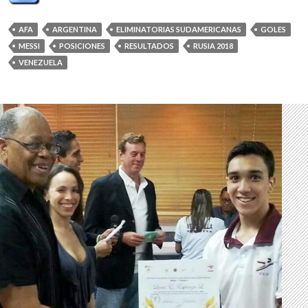
AFA
ARGENTINA
ELIMINATORIAS SUDAMERICANAS
GOLES
MESSI
POSICIONES
RESULTADOS
RUSIA 2018
VENEZUELA