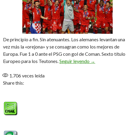
De principio a fin. Sin atenuantes. Los alemanes levantan una
vez más la «orejona» y se consagran como los mejores de
Europa. Fue 1 a 0 ante el PSG con gol de Coman. Sexto título
Bayern Múnich, el du
Europeo para los Teutones.
Seguir leyendo
→
1.706
veces leída
Share this: