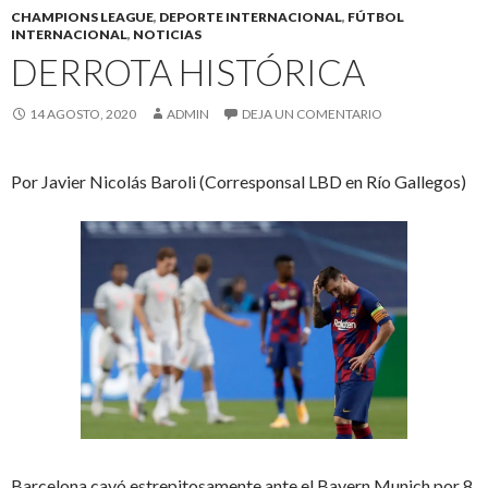
CHAMPIONS LEAGUE
,
DEPORTE INTERNACIONAL
,
FÚTBOL
INTERNACIONAL
,
NOTICIAS
DERROTA HISTÓRICA
14 AGOSTO, 2020
ADMIN
DEJA UN COMENTARIO
Por Javier Nicolás Baroli (Corresponsal LBD en Río Gallegos)
Barcelona cayó estrepitosamente ante el Bayern Munich por 8