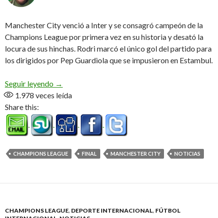
Manchester City venció a Inter y se consagró campeón de la
Champions League por primera vez en su historia y desató la
locura de sus hinchas. Rodri marcó el único gol del partido para
los dirigidos por Pep Guardiola que se impusieron en Estambul.
Manchester City, campeón con sello Argentino
Seguir leyendo
→
1.978
veces leída
Share this:
CHAMPIONS LEAGUE
FINAL
MANCHESTER CITY
NOTICIAS
CHAMPIONS LEAGUE
,
DEPORTE INTERNACIONAL
,
FÚTBOL