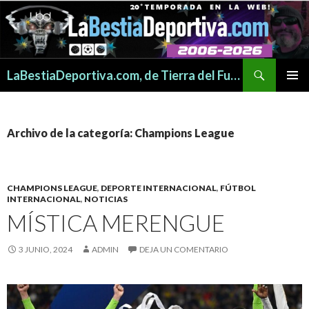
Buscar
LaBestiaDeportiva.com, de Tierra del Fuego para todo el mundo
SALTAR
MENÚ
AL
PRINCI
CONTENIDO
Archivo de la categoría: Champions League
CHAMPIONS LEAGUE
,
DEPORTE INTERNACIONAL
,
FÚTBOL
INTERNACIONAL
,
NOTICIAS
MÍSTICA MERENGUE
3 JUNIO, 2024
ADMIN
DEJA UN COMENTARIO