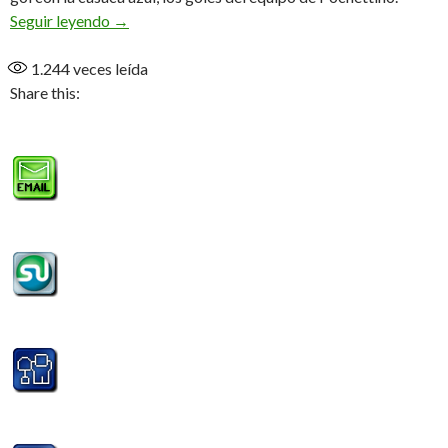
Sinfonía estilo París
Seguir leyendo
→
1.244
veces leída
Share this: