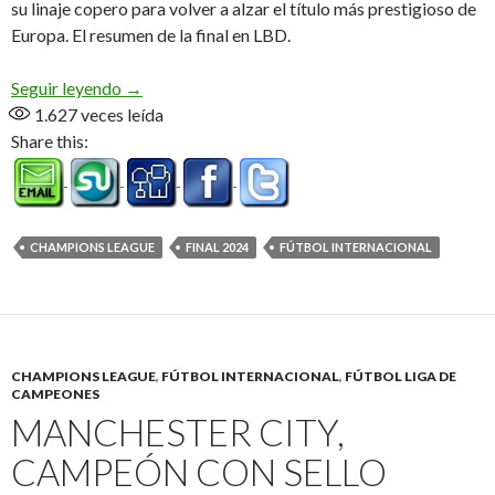
su linaje copero para volver a alzar el título más prestigioso de
Europa. El resumen de la final en LBD.
Mística Merengue
Seguir leyendo
→
1.627
veces leída
Share this:
CHAMPIONS LEAGUE
FINAL 2024
FÚTBOL INTERNACIONAL
CHAMPIONS LEAGUE
,
FÚTBOL INTERNACIONAL
,
FÚTBOL LIGA DE
CAMPEONES
MANCHESTER CITY,
CAMPEÓN CON SELLO