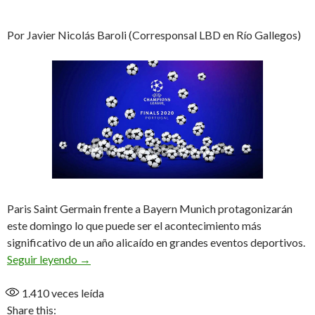
Por Javier Nicolás Baroli (Corresponsal LBD en Río Gallegos)
Paris Saint Germain frente a Bayern Munich protagonizarán
este domingo lo que puede ser el acontecimiento más
significativo de un año alicaído en grandes eventos deportivos.
Franceses y alemanes con la «Orejona» como pr
Seguir leyendo
→
1.410
veces leída
Share this: