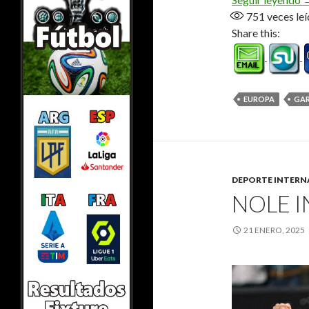
751
veces leí
Share this:
EUROPA
GA
DEPORTE INTERN
NOLE 
21 ENERO, 2025