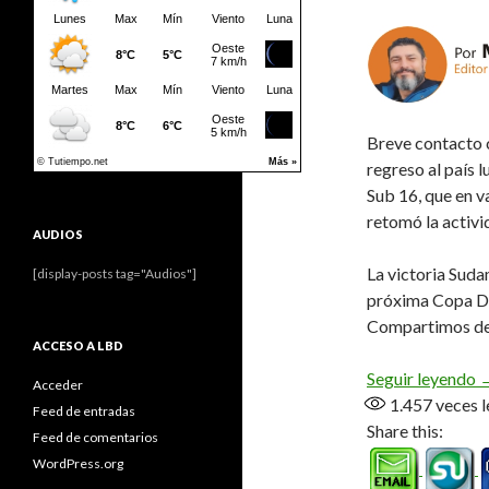
Breve contacto c
regreso al país 
Sub 16, que en v
retomó la activi
AUDIOS
La victoria Suda
[display-posts tag="Audios"]
próxima Copa Dav
Compartimos deta
ACCESO A LBD
E
Seguir leyendo
Acceder
1.457
veces l
Feed de entradas
Share this:
Feed de comentarios
WordPress.org