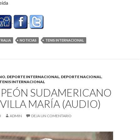
eída
TRALIA
NOTICIAS
TENIS INTERNACIONAL
INO
,
DEPORTE INTERNACIONAL
,
DEPORTE NACIONAL
,
TENIS INTERNACIONAL
MPEÓN SUDAMERICANO
VILLA MARÍA (AUDIO)
3
ADMIN
DEJA UN COMENTARIO