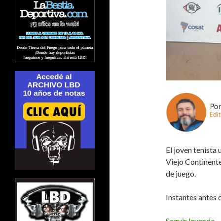
El joven tenista 
Viejo Continente
de juego.
Instantes antes 
E
Seguir leyendo