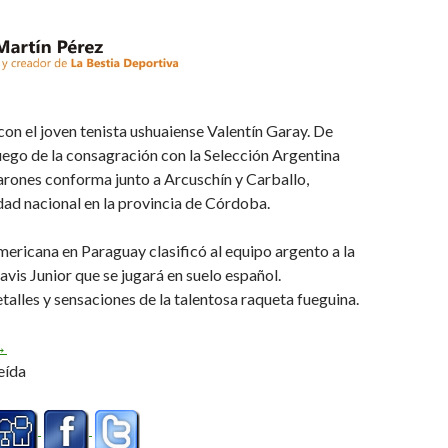
on el joven tenista ushuaiense Valentín Garay. De
luego de la consagración con la Selección Argentina
arones conforma junto a Arcuschín y Carballo,
dad nacional en la provincia de Córdoba.
mericana en Paraguay clasificó al equipo argento a la
is Junior que se jugará en suelo español.
lles y sensaciones de la talentosa raqueta fueguina.
l Campeón Sudamericano desde Villa María (Audio)
→
eída