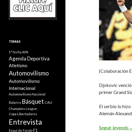
TEMAS
1° fecha
AFA
Agenda Deportiva
Atletismo
(Colaboración E
Automovilismo
Automovilismo
Djokovic venció 
Internacional
primer Grand Sla
Automovilismo Nacional
Básquet
CAU
Balance
El serbio lo hizo
Champions League
Alemán Alexande
Copa Libertadores
Entrevista
N
Seguir leyendo
F1
Esquí de Fondo