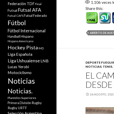
1.106
veces l
Federación TDF
Final
Share this:
Futsal AFA
Futsal
Futsal Federado
Futsal CAFS
Fútbol
Fútbol Internacional
ABIERTO DE AUS
Hispano
Handball
Hispano Americano
Hockey Pista
IMD
Liga Española
Liga Ushuaiense
LNB
DEPORTE FUEGU
Lucas Yerobi
NOTICIAS
,
TENIS
,
Motociclismo
EL CA
Noticias
DESDE 
Noticias.
26 AGOSTO, 202
Planteles Superiores
Rugby
Primera División
Rugby URTF
Selección Argentina