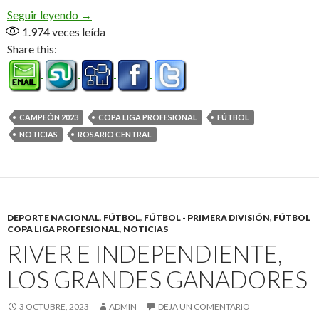
Rosario Campeón
Seguir leyendo
→
1.974
veces leída
Share this:
CAMPEÓN 2023
COPA LIGA PROFESIONAL
FÚTBOL
NOTICIAS
ROSARIO CENTRAL
DEPORTE NACIONAL
,
FÚTBOL
,
FÚTBOL - PRIMERA DIVISIÓN
,
FÚTBOL
COPA LIGA PROFESIONAL
,
NOTICIAS
RIVER E INDEPENDIENTE,
LOS GRANDES GANADORES
3 OCTUBRE, 2023
ADMIN
DEJA UN COMENTARIO