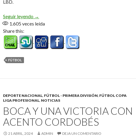
LBD.
Estudiantes, el nuevo campeón
Seguir leyendo
→
1.605
veces leída
Share this:
FÚTBOL
DEPORTE NACIONAL
,
FÚTBOL - PRIMERA DIVISIÓN
,
FÚTBOL COPA
LIGA PROFESIONAL
,
NOTICIAS
BOCA Y UNA VICTORIA CON
ACENTO CORDOBÉS
21 ABRIL, 2024
ADMIN
DEJA UN COMENTARIO