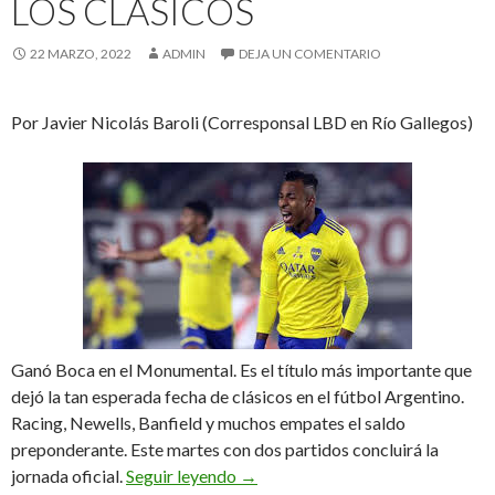
LOS CLÁSICOS
22 MARZO, 2022
ADMIN
DEJA UN COMENTARIO
Por Javier Nicolás Baroli (Corresponsal LBD en Río Gallegos)
Ganó Boca en el Monumental. Es el título más importante que
dejó la tan esperada fecha de clásicos en el fútbol Argentino.
Racing, Newells, Banfield y muchos empates el saldo
preponderante. Este martes con dos partidos concluirá la
Boca, Racing y Newell’s ganaron la
jornada oficial.
Seguir leyendo
→