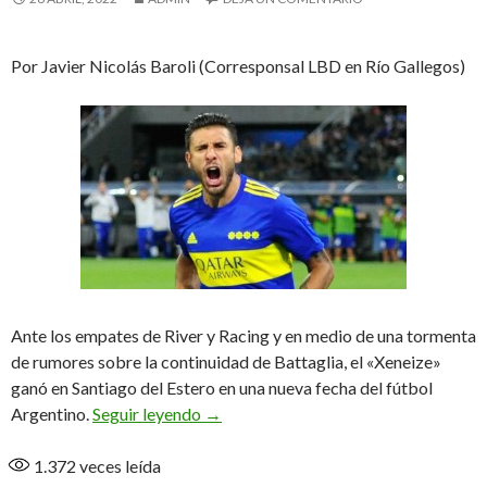
Por Javier Nicolás Baroli (Corresponsal LBD en Río Gallegos)
Ante los empates de River y Racing y en medio de una tormenta
de rumores sobre la continuidad de Battaglia, el «Xeneize»
ganó en Santiago del Estero en una nueva fecha del fútbol
Boca, el destacado de la fecha
Argentino.
Seguir leyendo
→
1.372
veces leída