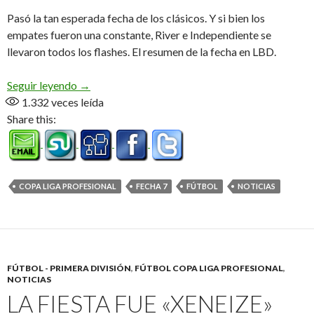
Pasó la tan esperada fecha de los clásicos. Y si bien los
empates fueron una constante, River e Independiente se
llevaron todos los flashes. El resumen de la fecha en LBD.
River e Independiente, los grandes ganadores
Seguir leyendo
→
1.332
veces leída
Share this:
COPA LIGA PROFESIONAL
FECHA 7
FÚTBOL
NOTICIAS
FÚTBOL - PRIMERA DIVISIÓN
,
FÚTBOL COPA LIGA PROFESIONAL
,
NOTICIAS
LA FIESTA FUE «XENEIZE»