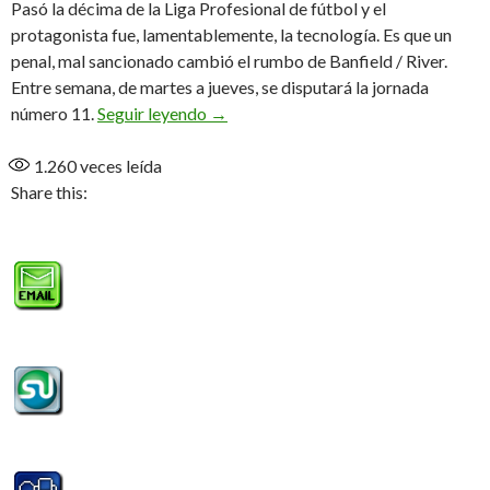
Pasó la décima de la Liga Profesional de fútbol y el
protagonista fue, lamentablemente, la tecnología. Es que un
penal, mal sancionado cambió el rumbo de Banfield / River.
Entre semana, de martes a jueves, se disputará la jornada
El VAR en el ojo de la tormenta
número 11.
Seguir leyendo
→
1.260
veces leída
Share this: