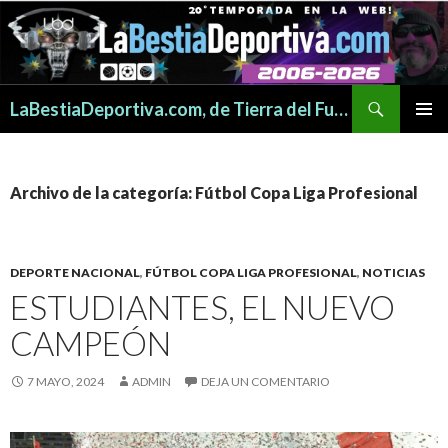
Buscar
LaBestiaDeportiva.com, de Tierra del Fuego para todo el mundo
SALTAR
MENÚ
AL
PRINCI
CONTENIDO
Archivo de la categoría: Fútbol Copa Liga Profesional
DEPORTE NACIONAL
,
FÚTBOL COPA LIGA PROFESIONAL
,
NOTICIAS
ESTUDIANTES, EL NUEVO
CAMPEÓN
7 MAYO, 2024
ADMIN
DEJA UN COMENTARIO