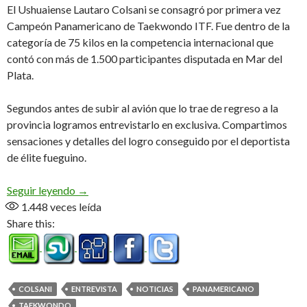
El Ushuaiense Lautaro Colsani se consagró por primera vez
Campeón Panamericano de Taekwondo ITF. Fue dentro de la
categoría de 75 kilos en la competencia internacional que
contó con más de 1.500 participantes disputada en Mar del
Plata.
Segundos antes de subir al avión que lo trae de regreso a la
provincia logramos entrevistarlo en exclusiva. Compartimos
sensaciones y detalles del logro conseguido por el deportista
de élite fueguino.
«Salió todo redondito, pude dar lo mejor, muy con
Seguir leyendo
→
1.448
veces leída
Share this:
COLSANI
ENTREVISTA
NOTICIAS
PANAMERICANO
TAEKWONDO