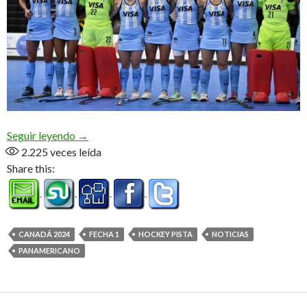
El campeón con el pie derecho, dura caída de las 
Seguir leyendo
→
2.225
veces leída
Share this:
CANADÁ 2024
FECHA 1
HOCKEY PISTA
NOTICIAS
PANAMERICANO