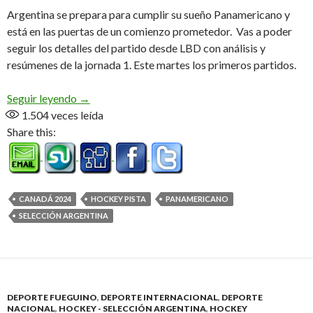
Argentina se prepara para cumplir su sueño Panamericano y
está en las puertas de un comienzo prometedor. Vas a poder
seguir los detalles del partido desde LBD con análisis y
resúmenes de la jornada 1. Este martes los primeros partidos.
En la puerta del sueño Panamericano
Seguir leyendo
→
1.504
veces leída
Share this:
CANADÁ 2024
HOCKEY PISTA
PANAMERICANO
SELECCIÓN ARGENTINA
DEPORTE FUEGUINO
,
DEPORTE INTERNACIONAL
,
DEPORTE
NACIONAL
,
HOCKEY - SELECCIÓN ARGENTINA
,
HOCKEY