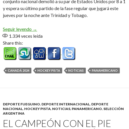
conjunto nacional demolió a su par de Estados Unidos por 8 a 1
y espera su último partido de la fase regular que jygará este
jueves por la noche ante Trinidad y Tobago.
El seleccionado de los buenos momentos
Seguir leyendo
→
1.334
veces leída
Share this:
CANADÁ 2024
HOCKEY PISTA
NOTICIAS
PANAMERICANO
DEPORTE FUEGUINO
,
DEPORTE INTERNACIONAL
,
DEPORTE
NACIONAL
,
HOCKEY PISTA
,
NOTICIAS
,
PANAMERICANO
,
SELECCIÓN
ARGENTINA
EL CAMPEÓN CON EL PIE