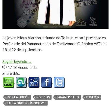
La joven Mora Alarcón, oriunda de Tolhuin, estará presente en
Perú, sede del Panamericano de Taekwondo Olímpico WT del
18 al 22 de septiembre.
Una tolhuinense en Lima
Seguir leyendo
→
1.110
veces leída
Share this:
MORA ALARCÓN
NOTICIAS
PANAMERICANO
PERÚ 2024
TAEKWONDO OLÍMPICO WT