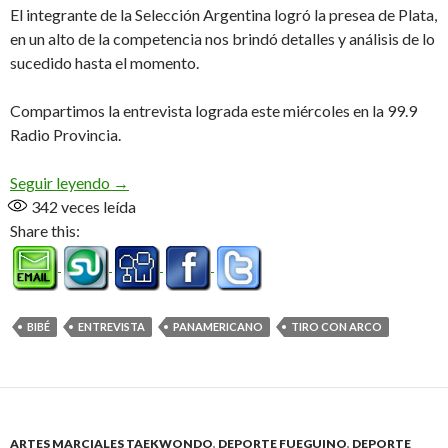
El integrante de la Selección Argentina logró la presea de Plata,
en un alto de la competencia nos brindó detalles y análisis de lo
sucedido hasta el momento.
Compartimos la entrevista lograda este miércoles en la 99.9
Radio Provincia.
«Fue la primera medalla del equipo nacional, la l
Seguir leyendo
→
342
veces leída
Share this:
BIBÉ
ENTREVISTA
PANAMERICANO
TIRO CON ARCO
ARTES MARCIALES TAEKWONDO
,
DEPORTE FUEGUINO
,
DEPORTE