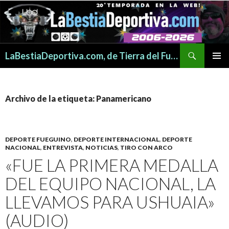
Buscar
LaBestiaDeportiva.com, de Tierra del Fuego para todo el mundo
SALTAR
MENÚ
AL
PRINCI
CONTENIDO
Archivo de la etiqueta: Panamericano
DEPORTE FUEGUINO
,
DEPORTE INTERNACIONAL
,
DEPORTE
NACIONAL
,
ENTREVISTA
,
NOTICIAS
,
TIRO CON ARCO
«FUE LA PRIMERA MEDALLA
DEL EQUIPO NACIONAL, LA
LLEVAMOS PARA USHUAIA»
(AUDIO)