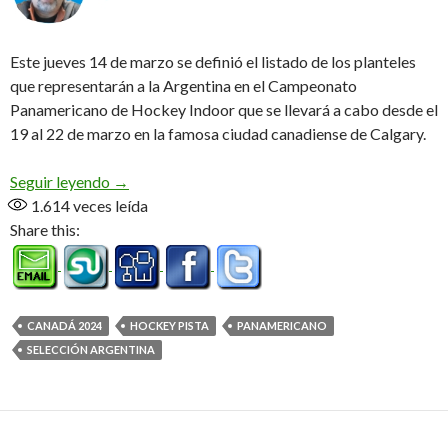
Este jueves 14 de marzo se definió el listado de los planteles
que representarán a la Argentina en el Campeonato
Panamericano de Hockey Indoor que se llevará a cabo desde el
19 al 22 de marzo en la famosa ciudad canadiense de Calgary.
Esta es la Armada Panamericana
Seguir leyendo
→
1.614
veces leída
Share this:
CANADÁ 2024
HOCKEY PISTA
PANAMERICANO
SELECCIÓN ARGENTINA